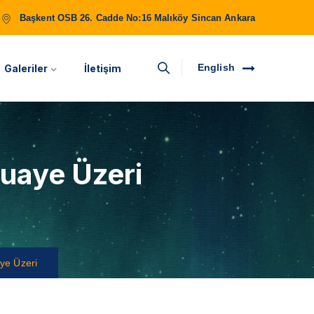
Başkent OSB 26. Cadde No:16 Malıköy Sincan Ankara
English
Galeriler
İletişim
uaye Üzeri
ye Üzeri