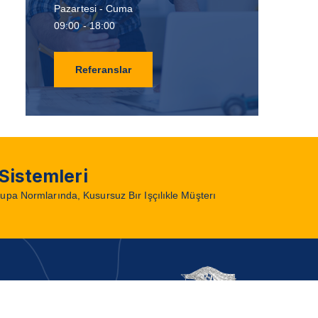
Pazartesi - Cuma
09:00 - 18:00
Referanslar
Sistemleri
rupa Normlarında, Kusursuz Bır Işçılıkle Müşterı