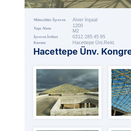
Alver İnşaat
Müteahhit /İşveren
1200
Yapı Alanı
M2
0312 285 45 95
İşveren İrtibat
Hacettepe Üni.Rekt.
Kurum
Hacettepe Ünv. Kongr