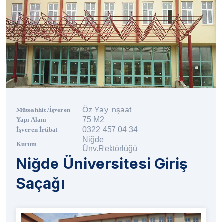
Öz Yay İnşaat
Müteahhit /İşveren
75 M2
Yapı Alanı
0322 457 04 34
İşveren İrtibat
Niğde
Kurum
Ünv.Rektörlüğü
Niğde Üniversitesi Giriş
Saçağı