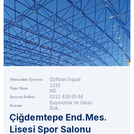
Özfidan İnşaat
Müteahhit /İşveren
1233
Yapı Alanı
M2
0312 439 95 64
İşveren İrtibat
Bayındırlık Ve İskan
Kurum
Bak.
Çiğdemtepe End.Mes.
Lisesi Spor Salonu