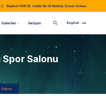
Başkent OSB 26. Cadde No:16 Malıköy Sincan Ankara
English
Galeriler
İletişim
ı Spor Salonu
r Salonu