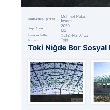
Mehmet Potas
Müteahhit /İşveren
İnşaat
2050
Yapı Alanı
M2
0312 442 37 12
İşveren İrtibat
Toki
Kurum
Toki Niğde Bor Sosyal