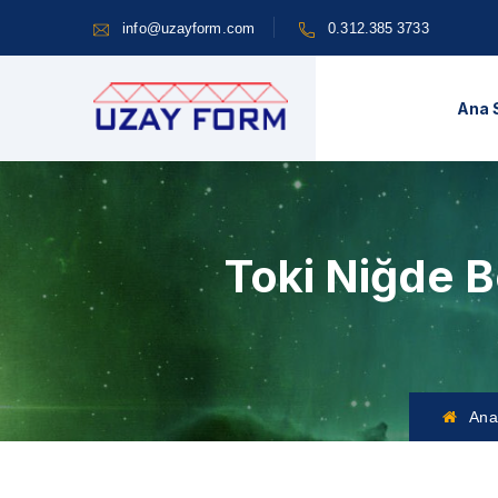
info@uzayform.com
0.312.385 3733
Ana 
Toki Niğde B
Ana 