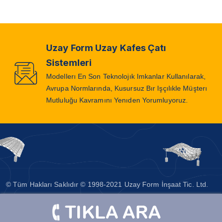
Uzay Form Uzay Kafes Çatı
Sistemleri
Modellerı En Son Teknolojık Imkanlar Kullanılarak,
Avrupa Normlarında, Kusursuz Bır Işçılıkle Müşterı
Mutluluğu Kavramını Yenıden Yorumluyoruz.
© Tüm Hakları Saklıdır © 1998-2021 Uzay Form İnşaat Tic. Ltd.
Şti - Ankara
Tasarım
Ankara Hosting