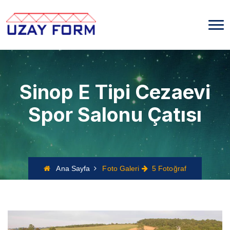
Sinop E Tipi Cezaevi
Spor Salonu Çatısı
Ana Sayfa
Foto Galeri
5 Fotoğraf