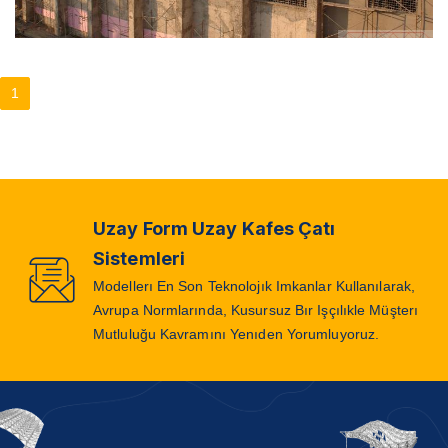
Spor Salonu Çatısı_5
1
Uzay Form Uzay Kafes Çatı
Sistemleri
Modellerı En Son Teknolojık Imkanlar Kullanılarak,
Avrupa Normlarında, Kusursuz Bır Işçılıkle Müşterı
Mutluluğu Kavramını Yenıden Yorumluyoruz.