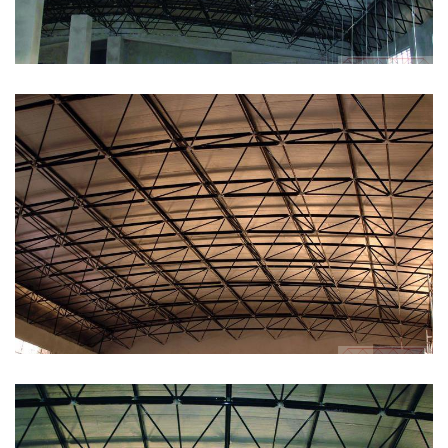
Spor Salonu Çatısı_2
Spor Salonu Çatısı_3